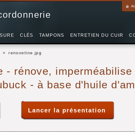
Ac
 cordonnerie
SURE
CLÉS
TAMPONS
ENTRETIEN DU CUIR
C
>
renovetine.jpg
e - rénove, imperméabilise 
ubuck - à base d'huile d'a
Lancer la présentation