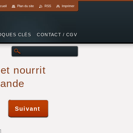
cueil
Plan du site
RSS
Imprimer
OQUES CLÉS
CONTACT / CGV
et nourrit
mande
Suivant