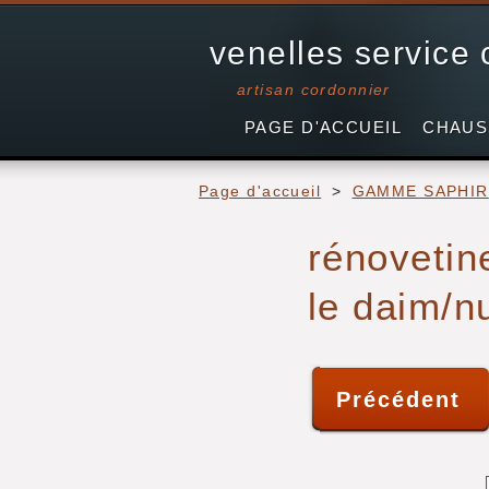
venelles service
artisan cordonnier
PAGE D'ACCUEIL
CHAUS
Page d'accueil
>
GAMME SAPHIR
rénovetin
le daim/n
Précédent