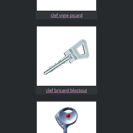
clef vigie picard
clef bricard bloctout