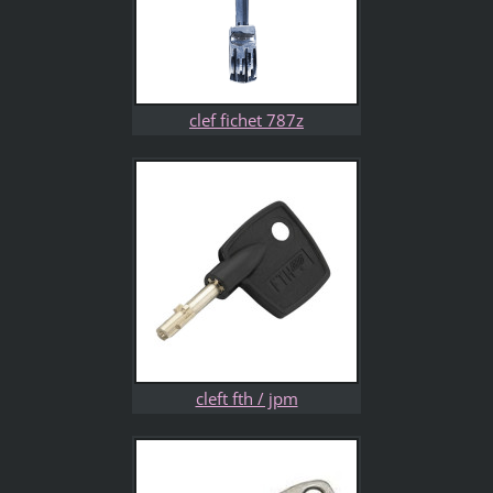
clef fichet 787z
cleft fth / jpm